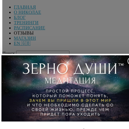
ГЛАВНАЯ
О НИКОЛАЕ
БЛОГ
ТРЕНИНГИ
РАСПИСАНИЕ
ОТЗЫВЫ
МАГАЗИН
EN 🇬🇧
Поиск
ВОЙТИ
Добро пожаловать! Войдите в свою учётную запись
Вы забыли свой пароль?
Восстановите свой пароль
Николай Латанский —
Гениалист. Международный спикер, Коуч масштабности
мышления, Трансформационный тренер