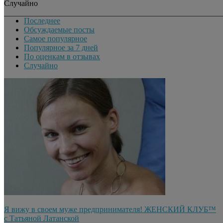
Случайно
Последнее
Обсуждаемые посты
Самое популярное
Популярное за 7 дней
По оценкам в отзывах
Случайно
Я вижу в своем муже предпринимателя! ЖЕНСКИЙ КЛУБ™
c Татьяной Латанской