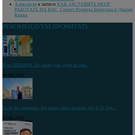
Александр
к записи
КАК ЗАСТАВИТЬ МОЗГ
РАБОТАТЬ НА ВАС. Секрет Ричарда Брэнсона и Джима
Квика
РЕКОМЕНДУЕМ ПРОЧИТАТЬ
Я не ШПИОН. Но живу как один из них.
09.08.2026
Если бы двадцать лет назад мне сказали, что в 51 год...
06.08.2026