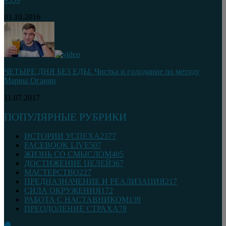
01.10.2016
ЧЕТЫРЕ ДНЯ БЕЗ ЕДЫ. Чистка и голодание по методу
Марвы Оганян
11.07.2017
ПОПУЛЯРНЫЕ РУБРИКИ
ИСТОРИИ УСПЕХА
2377
FACEBOOK LIVE
507
ЖИЗНЬ СО СМЫСЛОМ
405
ДОСТИЖЕНИЕ ЦЕЛЕЙ
367
МАСТЕРСТВО
227
ПРЕДНАЗНАЧЕНИЕ И РЕАЛИЗАЦИЯ
217
СИЛА ОКРУЖЕНИЯ
172
РАБОТА С НАСТАВНИКОМ
139
ПРЕОДОЛЕНИЕ СТРАХА
78