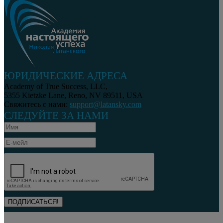
ЮРИДИЧЕСКИЕ АДРЕСА
Academy of True Success, LLC,
5355 Kietzke Lane, Reno, NV 89511, USA
Свяжитесь с нами:
support@latansky.com
СЛЕДУЙТЕ ЗА НАМИ