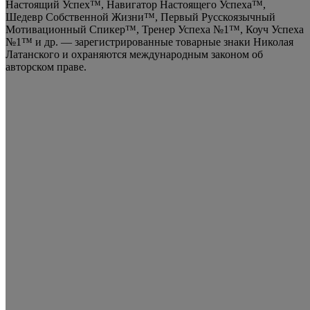
Настоящий Успех™, Навигатор Настоящего Успеха™,
Шедевр Собственной Жизни™, Первый Русскоязычный
Мотивационный Спикер™, Тренер Успеха №1™, Коуч Успеха
№1™ и др. — зарегистрированные товарные знаки Николая
Латанского и охраняются международным законом об
авторском праве.