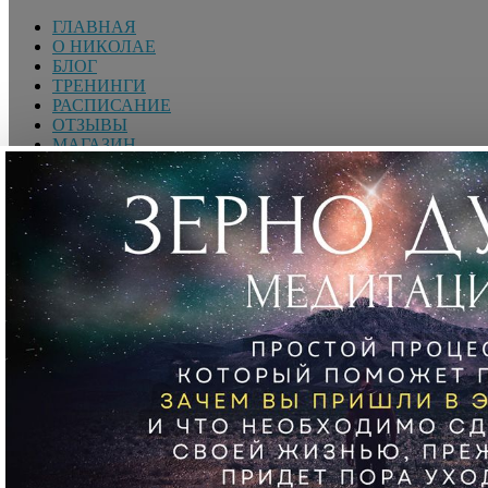
ГЛАВНАЯ
О НИКОЛАЕ
БЛОГ
ТРЕНИНГИ
РАСПИСАНИЕ
ОТЗЫВЫ
МАГАЗИН
EN 🇬🇧
Поиск
ВОЙТИ
Добро пожаловать! Войдите в свою учётную запись
Вы забыли свой пароль?
Восстановите свой пароль
Николай Латанский —
Гениалист. Международный спикер, Коуч масштабности
мышления, Трансформационный тренер