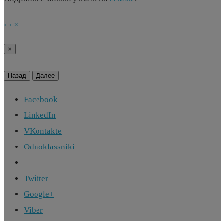
‹
›
×
×
Назад
Далее
Facebook
LinkedIn
VKontakte
Odnoklassniki
Twitter
Google+
Viber