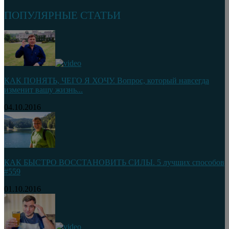
ПОПУЛЯРНЫЕ СТАТЬИ
КАК ПОНЯТЬ, ЧЕГО Я ХОЧУ. Вопрос, который навсегда
изменит вашу жизнь...
04.10.2016
КАК БЫСТРО ВОССТАНОВИТЬ СИЛЫ. 5 лучших способов
#559
01.10.2016