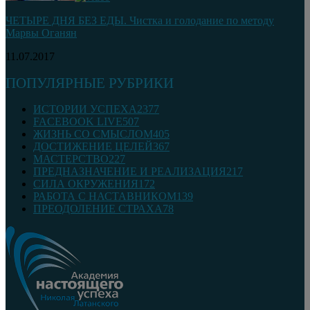
ЧЕТЫРЕ ДНЯ БЕЗ ЕДЫ. Чистка и голодание по методу
Марвы Оганян
11.07.2017
ПОПУЛЯРНЫЕ РУБРИКИ
ИСТОРИИ УСПЕХА
2377
FACEBOOK LIVE
507
ЖИЗНЬ СО СМЫСЛОМ
405
ДОСТИЖЕНИЕ ЦЕЛЕЙ
367
МАСТЕРСТВО
227
ПРЕДНАЗНАЧЕНИЕ И РЕАЛИЗАЦИЯ
217
СИЛА ОКРУЖЕНИЯ
172
РАБОТА С НАСТАВНИКОМ
139
ПРЕОДОЛЕНИЕ СТРАХА
78