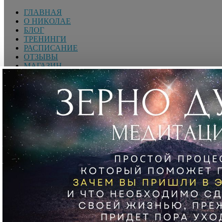
ГЛАВНАЯ
О НИКОЛАЕ
БЛОГ
ТРЕНИНГИ
РАСПИСАНИЕ
ОТЗЫВЫ
МАГАЗИН
EN 🇬🇧
Поиск
ВОЙТИ
Добро пожаловать! Войдите в свою учётную запись
Вы забыли свой пароль?
Восстановите свой пароль
Николай Латанский —
Гениалист. Международный спикер, Коуч масштабности
мышления, Трансформационный тренер