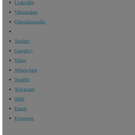
LinkedIn
VKontakte
Odnoklassniki
Twitter
Google+
Viber
WhatsApp
Tumblr
Telegram
SMS
Email
Evernote