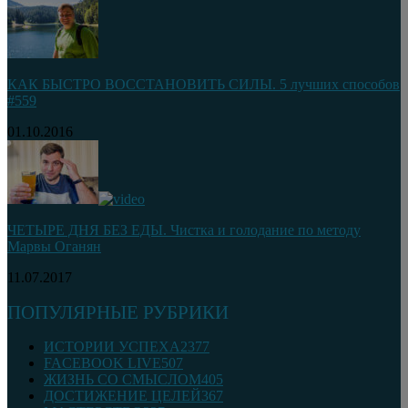
КАК БЫСТРО ВОССТАНОВИТЬ СИЛЫ. 5 лучших способов
#559
01.10.2016
ЧЕТЫРЕ ДНЯ БЕЗ ЕДЫ. Чистка и голодание по методу
Марвы Оганян
11.07.2017
ПОПУЛЯРНЫЕ РУБРИКИ
ИСТОРИИ УСПЕХА
2377
FACEBOOK LIVE
507
ЖИЗНЬ СО СМЫСЛОМ
405
ДОСТИЖЕНИЕ ЦЕЛЕЙ
367