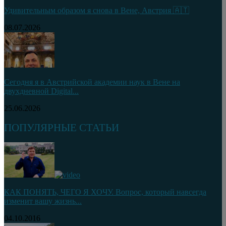
Удивительным образом я снова в Вене, Австрия 🇦🇹
08.07.2026
Сегодня я в Австрийской академии наук в Вене на
двухдневной Digital...
25.06.2026
ПОПУЛЯРНЫЕ СТАТЬИ
КАК ПОНЯТЬ, ЧЕГО Я ХОЧУ. Вопрос, который навсегда
изменит вашу жизнь...
04.10.2016