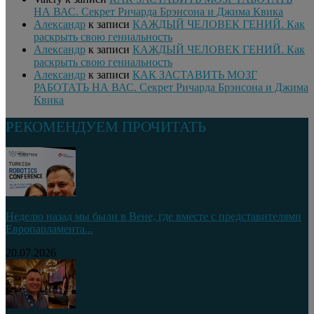
НА ВАС. Секрет Ричарда Брэнсона и Джима Квика
Александр
к записи
КАЖДЫЙ ЧЕЛОВЕК ГЕНИЙ. Как
раскрыть свою гениальность
Александр
к записи
КАЖДЫЙ ЧЕЛОВЕК ГЕНИЙ. Как
раскрыть свою гениальность
Александр
к записи
КАК ЗАСТАВИТЬ МОЗГ
РАБОТАТЬ НА ВАС. Секрет Ричарда Брэнсона и Джима
Квика
РЕКОМЕНДУЕМ ПРОЧИТАТЬ
Неделю назад мы были в Вене, где вместе с представителями
Европарламента...
20.07.2026